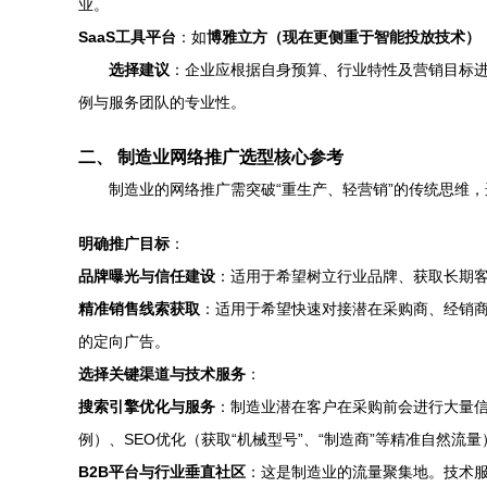
业。
SaaS工具平台
：如
博雅立方（现在更侧重于智能投放技术）
选择建议
：企业应根据自身预算、行业特性及营销目标
例与服务团队的专业性。
二、 制造业网络推广选型核心参考
制造业的网络推广需突破“重生产、轻营销”的传统思维
明确推广目标
：
品牌曝光与信任建设
：适用于希望树立行业品牌、获取长期客
精准销售线索获取
：适用于希望快速对接潜在采购商、经销商的
的定向广告。
选择关键渠道与技术服务
：
搜索引擎优化与服务
：制造业潜在客户在采购前会进行大量
例）、SEO优化（获取“机械型号”、“制造商”等精准自然流
B2B平台与行业垂直社区
：这是制造业的流量聚集地。技术