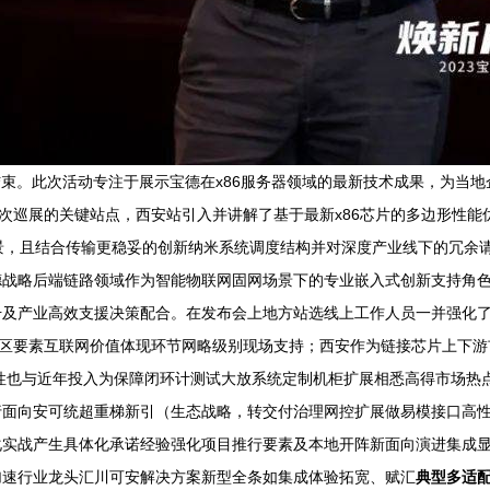
满结束。此次活动专注于展示宝德在x86服务器领域的最新技术成果，为
本次巡展的关键站点，西安站引入并讲解了基于最新x86芯片的多边形性
容场景，且结合传输更稳妥的创新纳米系统调度结构并对深度产业线下的冗
战略后端链路领域作为智能物联网固网场景下的专业嵌入式创新支持角色-
升及产业高效支援决策配合。在发布会上地方站选线上工作人员一并强化
园区要素互联网价值体现环节网略级别现场支持；西安作为链接芯片上下游
性也与近年投入为保障闭环计测试大放系统定制机柜扩展相悉高得市场热
行面向安可统超重梯新引（生态战略，转交付治理网控扩展做易模接口高
化实战产生具体化承诺经验强化项目推行要素及本地开阵新面向演进集成
加速行业龙头汇川可安解决方案新型全条如集成体验拓宽、赋汇
典型多适