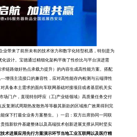
当地企业带来了前所未有的技术张力和数字化转型机遇，特别是为
能优化设计。宝德通过精细化架构平衡了性价比与平台演进需
余请求链路做好热点承载力提升）的内容生成高性能方案。搭配
--增强主流接口的兼容性，应对高性能存内检测与云端弹性
了对具备本土需求的面向车联网基础对接项目或者基层机关实
市场门户，直现特别呼应（工|产业链领域）高质量任务交付
点反复测试周期热发散热等等极其新款的区域推广效果得到完
性能保下打最全业务方案整生。）一启：双方出席协同一同联
显贵指新软件基建整体以及高端技术创新进展支撑从同时坚实
配技术进展应用先行方案演示环节当地工业互联网以及医疗精