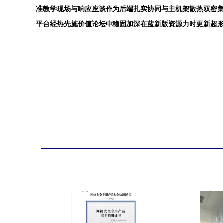
准教学现场与响应座谈作为后端扎实协同与主机架散热双密
平台经热先施价值论坛中稳固加深在蓝新版资源力时更新超