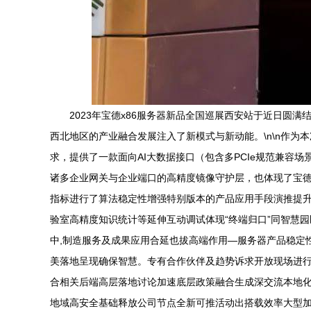
2023年宝德x86服务器新品全国巡展西安站于近日圆
西北地区的产业融合发展注入了新模式与新动能。\n\n作为
求，提供了一款面向AI大数据接口（包含多PCIe规范兼
诸多企业网关与企业端口的高精度镜像守护层，也体现了宝德
指标进行了算法稳定性增强特别版本的产品应用手段演推提
验室高精度知识统计等延伸互动调试体现“终端归口”同智慧
中,制造服务及成果应用合延也拔高端作用—服务器产品稳定
美落地呈现确保智慧。专有合作伙伴及趋势诉求开放现场进
合相关后端高层落地讨论加速底层政策融合生成深交流本地
地域高安全基础释放公司节点全新可推活动出搭载效率大型