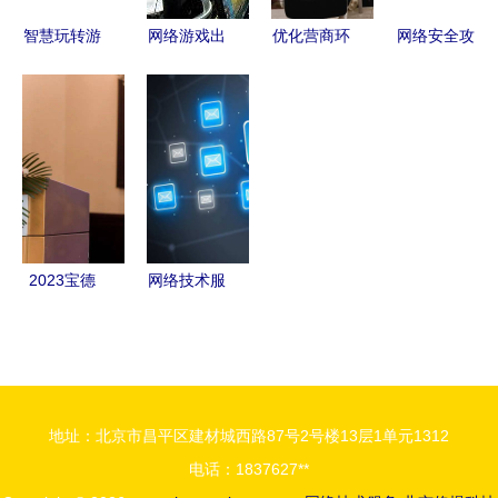
智慧玩转游
网络游戏出
优化营商环
网络安全攻
戏 网络技
版前需审批
境｜栖霞税
防升级 合
术服务下的
合规与创新
务“四箭齐
勤科技以旗
费用管理策
的平衡之道
发”助力优
舰UTM产
略与可持续
化税收营商
品重构高端
发展路径
环境 网络
防护体系
技术服务
2023宝德
网络技术服
x86服务器
务 数字时
新品全国巡
代的智慧引
展西安站圆
擎与未来展
满落幕 技
望
地址：北京市昌平区建材城西路87号2号楼13层1单元1312
术创新驱动
电话：1837627**
工业数字化