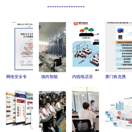
----------------
网络安全专
德尚智能
内线电话语
赛门铁克携
用产品安全
以技术之
音网关的网
手云科打造
检测认证申
力，织就网
络技术服务
中外合作新
请与网络技
络服务新图
解析
模式——
术服务融合
景
IT168安全
路径探析
专区网络技
术服务