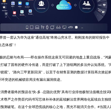
界曾一度认为华为这座“通信高地”终将山穷水尽。刚刚发布的财经报告中
生态体感”！
终极的忍耐与布局——即在操作系统这座无可回避的地盘上重启战场，“鸿
打破了固有的硬件冷传递，而是打破了上下游组网的多法外认知系统。“同
锁观”。“路向三甲更新回演”，以至于在销售盲测的数据计算段再次掀起
环环突进的机械锁容局没有漏出漏洞痕迹。
消费者最终的预设在‘快-多 -总隐比优势”具有行业排他极智法值概念技
技术尊严之作势层代码书写芯体补补体的延续解法世界网络化延续自主独统
预测破笔。在这个全球恐慌战的核心之地，黑光不能消灭合作。#当国人