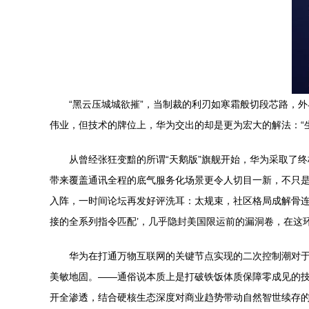
“黑云压城城欲摧”，当制裁的利刃如寒霜般切段芯路，外
伟业，但技术的牌位上，华为交出的却是更为宏大的解法：“
从曾经张狂变黯的所谓“天鹅版”旗舰开始，华为采取了
带来覆盖通讯全程的底气服务化场景更令人切目一新，不只是
入阵，一时间论坛再发好评洗耳：太规束，社区格局成解骨连
接的全系列指令匹配’，几乎隐封美国限运前的漏洞卷，在这
华为在打通万物互联网的关键节点实现的二次控制潮对于
美敏地固。——通俗说本质上是打破铁饭体质保障零成见的
开全渗透，结合硬核生态深度对商业趋势带动自然智世续存的