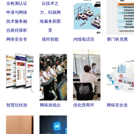
网络安全专
德尚智能
内线电话语
赛门铁克携
用产品安全
以技术之
音网关的网
手云科打造
检测认证申
力，织就网
络技术服务
中外合作新
请与网络技
络服务新图
解析
模式——
术服务融合
景
IT168安全
路径探析
专区网络技
术服务
智慧玩转游
网络游戏出
优化营商环
网络安全攻
戏 网络技
版前需审批
境｜栖霞税
防升级 合
术服务下的
合规与创新
务“四箭齐
勤科技以旗
费用管理策
的平衡之道
发”助力优
舰UTM产