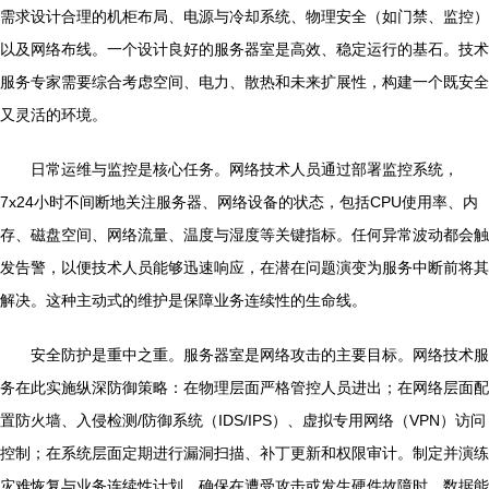
需求设计合理的机柜布局、电源与冷却系统、物理安全（如门禁、监控）
以及网络布线。一个设计良好的服务器室是高效、稳定运行的基石。技术
服务专家需要综合考虑空间、电力、散热和未来扩展性，构建一个既安全
又灵活的环境。
日常运维与监控是核心任务。网络技术人员通过部署监控系统，
7x24小时不间断地关注服务器、网络设备的状态，包括CPU使用率、内
存、磁盘空间、网络流量、温度与湿度等关键指标。任何异常波动都会触
发告警，以便技术人员能够迅速响应，在潜在问题演变为服务中断前将其
解决。这种主动式的维护是保障业务连续性的生命线。
安全防护是重中之重。服务器室是网络攻击的主要目标。网络技术服
务在此实施纵深防御策略：在物理层面严格管控人员进出；在网络层面配
置防火墙、入侵检测/防御系统（IDS/IPS）、虚拟专用网络（VPN）访问
控制；在系统层面定期进行漏洞扫描、补丁更新和权限审计。制定并演练
灾难恢复与业务连续性计划，确保在遭受攻击或发生硬件故障时，数据能